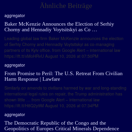
Ähnliche Beiträge
aggregator
Baker McKenzie Announces the Election of Serhiy
Chorny and Hennadiy Voytsitskyi as Co …
Leading global law firm Baker McKenzie announces the election
of Serhiy Chorny and Hennadiy Voytsitskyi as co-managing
partners of its Kyiv office. from Google Alert – international law
https://ift.tt/xMoHRvU August 10, 2026 at 07:50PM
aggregator
From Promise to Peril: The U.S. Retreat From Civilian
Harm Response | Lawfare
Similarly on amends to civilians harmed by war and long-standing
international legal rules on repair, the Trump administration has
shown little … from Google Alert – international law
https://ift.tt/H8Q2y9M August 10, 2026 at 07:34PM
aggregator
The Democratic Republic of the Congo and the
Geopolitics of Europes Critical Minerals Dependence