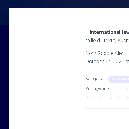
…
international la
taille du texte; Aug
from Google Alert – 
October 14, 2025 
Kategorien:
AGGREGAT
Schlagwörter:
asked
c
human
migration
qu