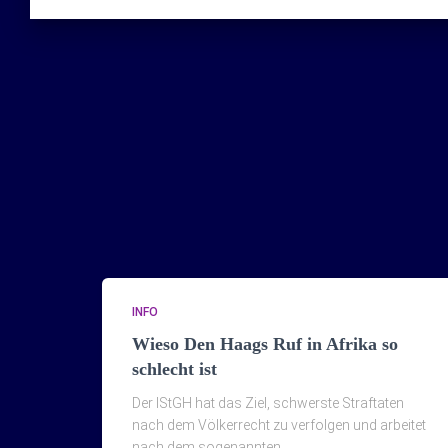
INFO
Wieso Den Haags Ruf in Afrika so
schlecht ist
Der IStGH hat das Ziel, schwerste Straftaten
nach dem Völkerrecht zu verfolgen und arbeitet
nach dem sogenannten