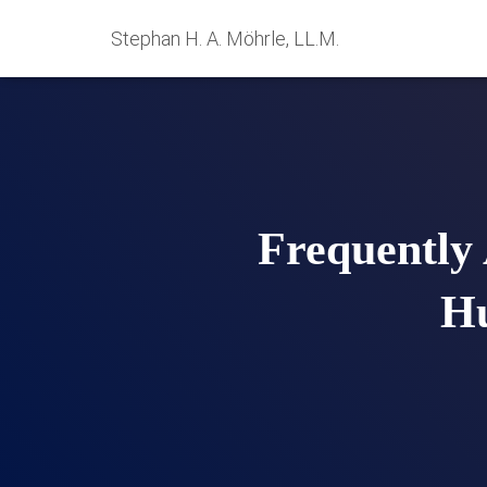
Stephan H. A. Möhrle, LL.M.
Frequently
Hu