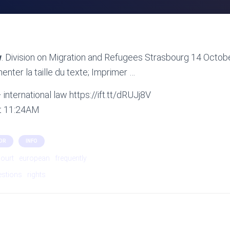
w
. Division on Migration and Refugees Strasbourg 14 Octobe
menter la taille du texte; Imprimer …
international law https://ift.tt/dRUJj8V
at 11:24AM
OR
INFO
ourt
european
frequently
estions
rights