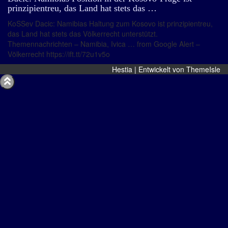
prinzipientreu, das Land hat stets das …
KoSSev Dacic: Namibias Haltung zum Kosovo ist prinzipientreu,
das Land hat stets das Völkerrecht unterstützt.
Themennachrichten – Namibia, Ivica … from Google Alert –
Völkerrecht https://ift.tt/72u1v5o
Hestia | Entwickelt von
ThemeIsle