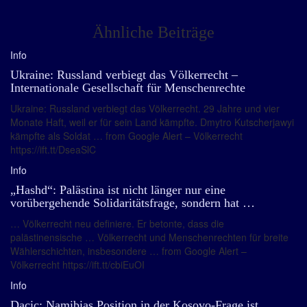
Ähnliche Beiträge
Info
Ukraine: Russland verbiegt das Völkerrecht –
Internationale Gesellschaft für Menschenrechte
Ukraine: Russland verbiegt das Völkerrecht. 29 Jahre und vier
Monate Haft, weil er für sein Land kämpfte. Dmytro Kutscherjawyi
kämpfte als Soldat … from Google Alert – Völkerrecht
https://ift.tt/DseaSlC
Info
„Hashd“: Palästina ist nicht länger nur eine
vorübergehende Solidaritätsfrage, sondern hat …
… Völkerrecht neu definiere. Er betonte, dass die
palästinensische … Völkerrecht und Menschenrechten für breite
Wählerschichten, insbesondere … from Google Alert –
Völkerrecht https://ift.tt/cbiEuOI
Info
Dacic: Namibias Position in der Kosovo-Frage ist