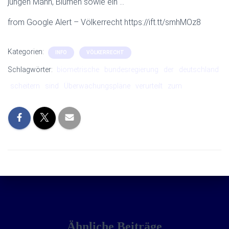
jungen Mann, Blumen sowie ein …
from Google Alert – Völkerrecht https://ift.tt/smhMOz8
Kategorien:
INFO
VÖLKERRECHT
Schlagwörter:
biometrische
bundesregierung
der
deutschland
scheitern
sind
Überwachungspläne
verurteilt
zum
Ähnliche Beiträge