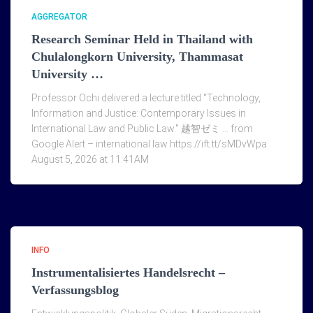
AGGREGATOR
Research Seminar Held in Thailand with
Chulalongkorn University, Thammasat
University …
Professor Ochi delivered a lecture titled "Technology,
Information and Justice: Contemporary Issues in
International Law and Public Law." 越智ゼミ … from
Google Alert – international law https://ift.tt/sMDvWpa
August 5, 2026 at 11:41AM
INFO
Instrumentalisiertes Handelsrecht –
Verfassungsblog