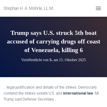
Stephan H. A. Möhrle, LL.M.
N
A
V
I
G
Trump says U.S. struck 5th boat
A
T
accused of carrying drugs off coast
I
of Venezuela, killing 6
O
N
U
Veröffentlicht von
S.
am
15. Oktober 2025
M
S
C
H
A
L
… legal justification and details of the strikes. Democrats
T
contend the strikes violate U.S. and
international law
. Mr.
E
N
Trump said Defense Secretary …