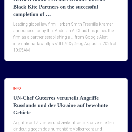
Black Kite Partners on the successful
completion of …
Leading global law firm Herbert Smith Freehills Kramer
announced today that Abdullah Al Obaid has joined the
firm as a partner establishing a … from Google Alert –
international law https://ift.tt/6XyGeog August 5, 2026 at
10:05AM
INFO
UN-Chef Guterres verurteilt Angriffe
Russlands und der Ukraine auf bewohnte
Gebiete
Angriffe auf Zivilisten und zivile Infrastruktur verstießen
eindeutig gegen das humanitäre Völkerrecht und