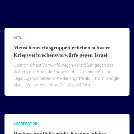
INFO
Menschenrechtsgruppen erheben schwere
Kriegsverbrechensvorwürfe gegen Israel
Libanon erhebt Vorwürfe wegen Verstößen gegen das
Völkerrecht. Auch die libanesische Organisation The
Legal Agenda bezeichnete die Angriffe als … from Google
Alert – Völkerrecht https://ift.tt/sz0xDMm
AGGREGATOR
Herbert Smith Freehills Kramer advises