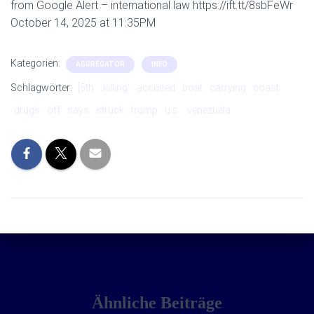
from Google Alert – international law https://ift.tt/8sbFeWr
October 14, 2025 at 11:35PM
Kategorien:
AGGREGATOR
INFO
Schlagwörter:
[5th
‚killing‘
accused
boat
carrying
coast
drugs
off
says
struck
trump
u.s.
venezuela
Ähnliche Beiträge