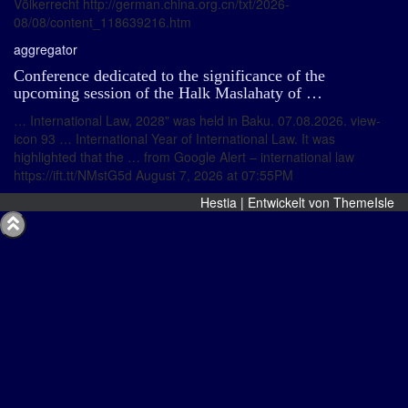
Völkerrecht http://german.china.org.cn/txt/2026-
08/08/content_118639216.htm
aggregator
Conference dedicated to the significance of the
upcoming session of the Halk Maslahaty of …
… International Law, 2028" was held in Baku. 07.08.2026. view-
icon 93 … International Year of International Law. It was
highlighted that the … from Google Alert – international law
https://ift.tt/NMstG5d August 7, 2026 at 07:55PM
Hestia | Entwickelt von
ThemeIsle