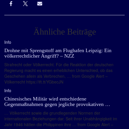
Ähnliche Beiträge
Info
Drohne mit Sprengstoff am Flughafen Leipzig: Ein
völkerrechtlicher Angriff? – NZZ
Strafrecht oder Völkerrecht. Für die Reaktion der deutschen
Regierung macht es einen erheblichen Unterschied, ob das
Geschehen allein als Verbrechen, … from Google Alert –
Völkerrecht https://ift.tt/YGbecJN
Info
Chinesisches Militär wird entschiedene
Gegenmaßnahmen gegen jegliche provokativen …
… Völkerrecht sowie die grundlegenden Normen der
internationalen Beziehungen dar. Seit ihrer Unabhängigkeit im
Jahr 1946 hätten die Philippinen ihre … from Google Alert –