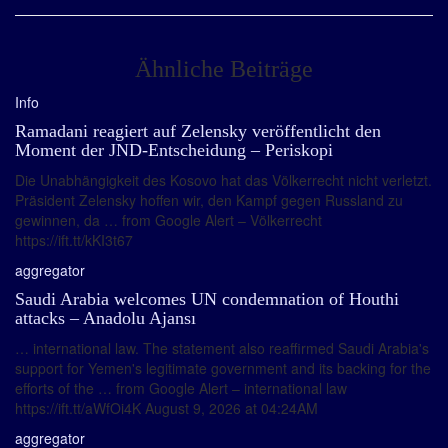
Ähnliche Beiträge
Info
Ramadani reagiert auf Zelensky veröffentlicht den
Moment der JND-Entscheidung – Periskopi
Die Unabhängigkeit des Kosovo hat das Völkerrecht nicht verletzt.
Präsident Zelensky hoffen wir, den Kampf gegen Russland zu
gewinnen, da … from Google Alert – Völkerrecht
https://ift.tt/kKI3t67
aggregator
Saudi Arabia welcomes UN condemnation of Houthi
attacks – Anadolu Ajansı
… international law. The statement also reaffirmed Saudi Arabia's
support for Yemen's legitimate government and its backing for the
efforts of the … from Google Alert – international law
https://ift.tt/aWfOi4K August 9, 2026 at 04:24AM
aggregator