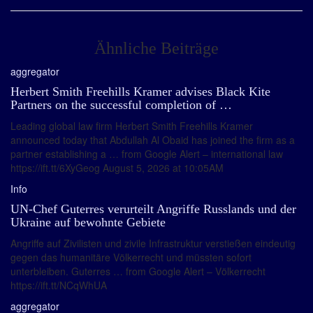
Ähnliche Beiträge
aggregator
Herbert Smith Freehills Kramer advises Black Kite
Partners on the successful completion of …
Leading global law firm Herbert Smith Freehills Kramer
announced today that Abdullah Al Obaid has joined the firm as a
partner establishing a … from Google Alert – international law
https://ift.tt/6XyGeog August 5, 2026 at 10:05AM
Info
UN-Chef Guterres verurteilt Angriffe Russlands und der
Ukraine auf bewohnte Gebiete
Angriffe auf Zivilisten und zivile Infrastruktur verstießen eindeutig
gegen das humanitäre Völkerrecht und müssten sofort
unterbleiben. Guterres … from Google Alert – Völkerrecht
https://ift.tt/NCqWhUA
aggregator