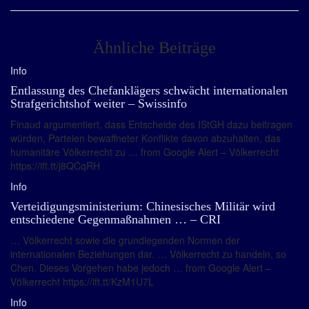
Ähnliche Beiträge
Info
Entlassung des Chefanklägers schwächt internationalen
Strafgerichtshof weiter – Swissinfo
Finaud argumentiert, dass Entscheide des IStGH dazu beitragen
würden, Parteien bewaffneter Konflikte davon abzuhalten, das
humanitäre Völkerrecht zu … from Google Alert – Völkerrecht
https://ift.tt/j8QCqRH
Info
Verteidigungsministerium: Chinesisches Militär wird
entschiedene Gegenmaßnahmen … – CRI
… Völkerrecht sowie die grundlegenden Normen der
internationalen Beziehungen dar. … Völkerrecht zu handeln, so
Chen. Dieses Vorgehen habe jedoch … from Google Alert –
Völkerrecht https://ift.tt/KzM1U7L
Info