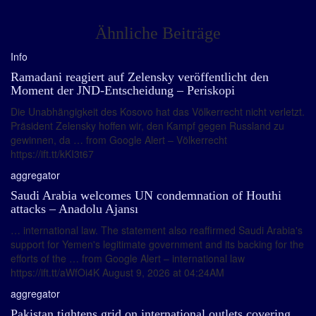
Ähnliche Beiträge
Info
Ramadani reagiert auf Zelensky veröffentlicht den
Moment der JND-Entscheidung – Periskopi
Die Unabhängigkeit des Kosovo hat das Völkerrecht nicht verletzt.
Präsident Zelensky hoffen wir, den Kampf gegen Russland zu
gewinnen, da … from Google Alert – Völkerrecht
https://ift.tt/kKI3t67
aggregator
Saudi Arabia welcomes UN condemnation of Houthi
attacks – Anadolu Ajansı
… international law. The statement also reaffirmed Saudi Arabia's
support for Yemen's legitimate government and its backing for the
efforts of the … from Google Alert – international law
https://ift.tt/aWfOi4K August 9, 2026 at 04:24AM
aggregator
Pakistan tightens grid on international outlets covering