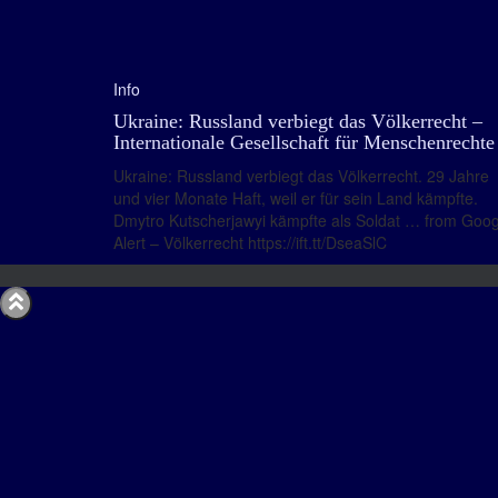
Info
Ukraine: Russland verbiegt das Völkerrecht –
Internationale Gesellschaft für Menschenrechte
Ukraine: Russland verbiegt das Völkerrecht. 29 Jahre
und vier Monate Haft, weil er für sein Land kämpfte.
Dmytro Kutscherjawyi kämpfte als Soldat … from Goog
Alert – Völkerrecht https://ift.tt/DseaSlC