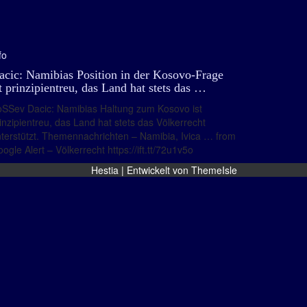
fo
acic: Namibias Position in der Kosovo-Frage
st prinzipientreu, das Land hat stets das …
SSev Dacic: Namibias Haltung zum Kosovo ist
inzipientreu, das Land hat stets das Völkerrecht
terstützt. Themennachrichten – Namibia, Ivica … from
ogle Alert – Völkerrecht https://ift.tt/72u1v5o
Hestia | Entwickelt von
ThemeIsle