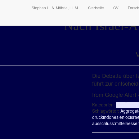
Stephan H. A. Möhrle, LL.M.
Startseite
CV
Forsc
Nach Israel-A
V
Die Debatte über 
führt zur entschei
from Google Alert –
Kategorien:
Info
Völker
Schlagwörter:
Aggregat
druck
indonesien
ioc
israe
ausschluss:
mittelhesse