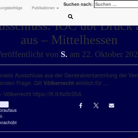
Suchen nach:
hungsbeiträge
Publikationen
usschluss: IOC übt Druck 
aus – Mittelhessen
eröffentlicht von
S.
am
22. Oktober 20
Israels Ausschluss aus der Generalversammlung der Ver
denden Frage: Gilt
wirklich für …
Völkerrecht
 Völkerrecht https://ift.tt/Ko5r3SA
recht
or
auf
aus​
l-
n
nach
übt