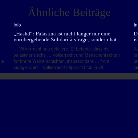
Ähnliche Beiträge
Info
In
„Hashd“: Palästina ist nicht länger nur eine
D
vorübergehende Solidaritätsfrage, sondern hat …
i
… Völkerrecht neu definiere. Er betonte, dass die
Ko
palästinensische … Völkerrecht und Menschenrechten
pr
le
für breite Wählerschichten, insbesondere … from
un
Google Alert – Völkerrecht https://ift.tt/cbiEuOI
Go