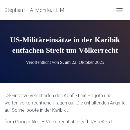
Stephan H. A. Möhrle, LL.M.
N
A
V
I
G
US-Militäreinsätze in der Karibik
A
T
entfachen Streit um Völkerrecht
I
O
Veröffentlicht von
S.
am
22. Oktober 2025
N
U
M
S
C
H
US-Einsätze verschärfen den Konflikt mit Bogotá und
A
werfen völkerrechtliche Fragen auf. Die anhaltenden Angriffe
L
T
auf Schnellboote in der Karibik …
E
N
from Google Alert – Völkerrecht https://ift.tt/HJeKPsT