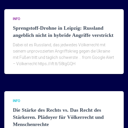
INFO
Sprengstoff-Drohne in Leipzig: Russland
angeblich nicht in hybride Angriffe verstrickt
Dabei ist es Russland, das jedwedes Völkerrecht mit
seinem unprovozierten Angriffskrieg gegen die Ukraine
mit Füßen tritt und täglich schwerste … from Google Alert
– Völkerrecht https://ift.tt/58tgGQH
INFO
Die Stärke des Rechts vs. Das Recht des
Stärkeren. Plädoyer für Völkerrecht und
Menschenrechte