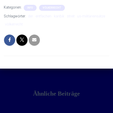
Kategorien:
INFO
VÖLKERRECHT
Schlagwörter:
der
entfachen
karibik
streit
us-militäreinsätze
völkerrecht
Ähnliche Beiträge