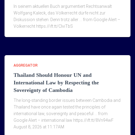
In seinem aktuellen Buch argumentiert Rechtsanwalt
Wolfgang Kaleck, das Völkerrecht dürfe nicht zur
Diskussion stehen. Denn trotz aller … from Google Alert –
Völkerrecht https://ift.tt/ClviTbS
AGGREGATOR
Thailand Should Honour UN and
International Law by Respecting the
Sovereignty of Cambodia
The long-standing border issues between Cambodia and
Thailand have once again tested the principles of
international law, sovereignty and peaceful … from
Google Alert – international law https://ift.tt/8Vn94wF
August 8, 2026 at 11:17AM