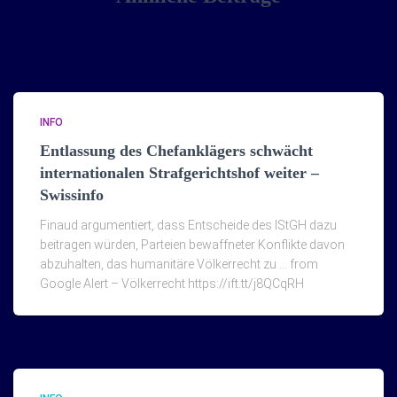
INFO
Entlassung des Chefanklägers schwächt
internationalen Strafgerichtshof weiter –
Swissinfo
Finaud argumentiert, dass Entscheide des IStGH dazu
beitragen würden, Parteien bewaffneter Konflikte davon
abzuhalten, das humanitäre Völkerrecht zu … from
Google Alert – Völkerrecht https://ift.tt/j8QCqRH