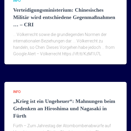
INFO
Verteidigungsministerium: Chinesisches
Militär wird entschiedene Gegenmaßnahmen
… – CRI
… Völkerrecht sowie die grundlegenden Normen der
internationalen Beziehungen dar. … Völkerrecht zu
handeln, so Chen. Dieses Vorgehen habe jedoch … from
Google Alert – Völkerrecht https://ift.tt/KzM1U7L
INFO
„Krieg ist ein Ungeheuer“: Mahnungen beim
Gedenken an Hiroshima und Nagasaki in
Fürth
Fürth – Zum Jahrestag der Atombombenabwürfe auf