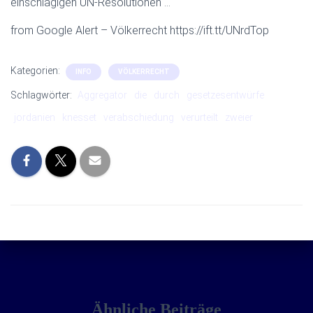
einschlägigen UN-Resolutionen …
from Google Alert – Völkerrecht https://ift.tt/UNrdTop
Kategorien:
INFO
VÖLKERRECHT
Schlagwörter:
Aggregator
die
durch
gesetzesentwürfe
jordanien
knesset
verabschiedung
verurteilt
zweier
Ähnliche Beiträge