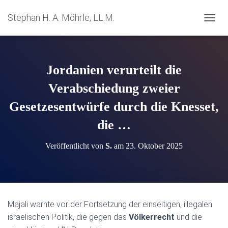
Stephan H. A. Möhrle, LL.M.
N
A
V
I
G
Jordanien verurteilt die
A
T
Verabschiedung zweier
I
Gesetzesentwürfe durch die Knesset,
O
N
die …
U
M
S
Veröffentlicht von
S.
am
23. Oktober 2025
C
H
A
L
T
E
Majali warnte vor der Fortsetzung der einseitigen, illegalen
N
israelischen Politik, die gegen das
Völkerrecht
und die