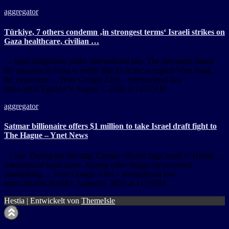
aggregator
Türkiye, 7 others condemn ‚in strongest terms‘ Israeli strikes on
Gaza healthcare, civilian …
… legal obligations under international law. The statement linked
the situation in Gaza to settler attacks in the occupied West Bank,
the expansion … from Google Alert – international law
https://ift.tt/TgaAbvN August 7, 2026 at 12:52AM
aggregator
Satmar billionaire offers $1 million to take Israel draft fight to
The Hague – Ynet News
… law. During the meeting, Landau offered large sums to Haredi …
international legal arena. Among other things, he proposed
establishing … from Google Alert – international law
https://ift.tt/dCKyhRL August 6, 2026 at 11:35PM
Hestia | Entwickelt von
ThemeIsle