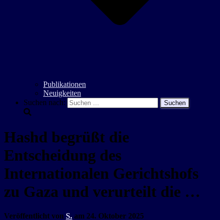
Publikationen
Neuigkeiten
Suchen nach:
Hashd begrüßt die
Entscheidung des
Internationalen Gerichtshofs
zu Gaza und verurteilt die …
Veröffentlicht von
S.
am
24. Oktober 2025