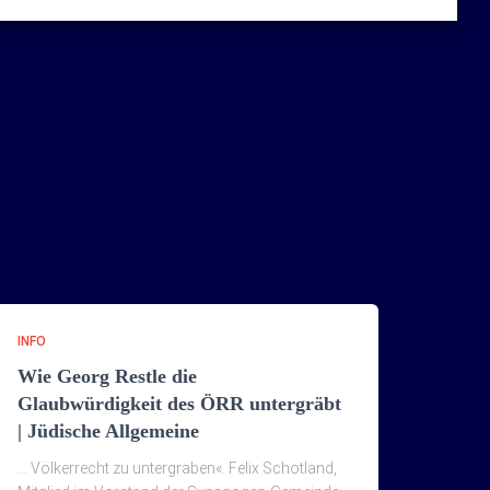
INFO
Wie Georg Restle die
Glaubwürdigkeit des ÖRR untergräbt
| Jüdische Allgemeine
… Völkerrecht zu untergraben«. Felix Schotland,