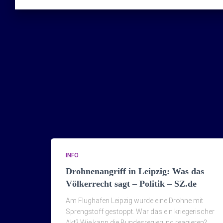
INFO
Drohnenangriff in Leipzig: Was das
Völkerrecht sagt – Politik – SZ.de
Am Flughafen Leipzig wurde eine Drohne mit
Sprengstoff gestoppt. War das ein kriegerischer
Akt? Wie kann die Bundesregierung reagieren?