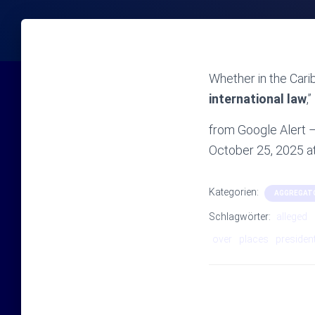
Whether in the Cari
international law
,
from Google Alert –
October 25, 2025 
Kategorien:
AGGREGAT
Schlagwörter:
alleged
over
places
presiden