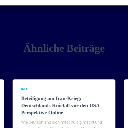
Ähnliche Beiträge
INFO
Beteiligung am Iran-Krieg:
Deutschlands Kniefall vor den USA –
Perspektive Online
Wie Deutschland sich mitschuldig macht und