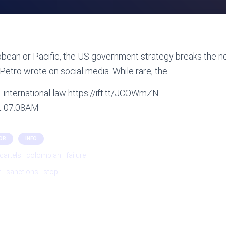
bbean or Pacific, the US government strategy breaks the n
” Petro wrote on social media. While rare, the …
 international law https://ift.tt/JCOWmZN
at 07:08AM
OR
INFO
cartels
colombian
failure
t
sanctions
stop