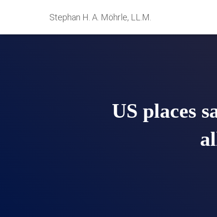
Stephan H. A. Möhrle, LL.M.
US places s
al