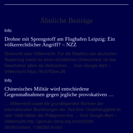
Ähnliche Beiträge
Info
Drohne mit Sprengstoff am Flughafen Leipzig: Ein
völkerrechtlicher Angriff? – NZZ
Strafrecht oder Völkerrecht. Für die Reaktion der deutschen
Regierung macht es einen erheblichen Unterschied, ob das
Geschehen allein als Verbrechen, … from Google Alert –
Völkerrecht https://ift.tt/YGbecJN
Info
Chinesisches Militär wird entschiedene
Gegenmaßnahmen gegen jegliche provokativen …
… Völkerrecht sowie die grundlegenden Normen der
internationalen Beziehungen dar. Seit ihrer Unabhängigkeit im
Jahr 1946 hätten die Philippinen ihre … from Google Alert –
Völkerrecht http://german.china.org.cn/txt/2026-
08/08/content_118639216.htm