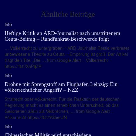
Ähnliche Beiträge
Info
Heftige Kritik an ARD-Journalist nach umstrittenem
Ceuta-Beitrag – Rundfunkrat-Beschwerde folgt
… Völkerrecht zu untergraben.'“ ARD-Journalist Restle verbreitet
unbewiesene Theorie zu Ceuta – Empörung ist groß. Der Artikel
trägt den Titel „Die … from Google Alert – Völkerrecht
https://ift.tt/XaPtjZR
Info
Drohne mit Sprengstoff am Flughafen Leipzig: Ein
völkerrechtlicher Angriff? – NZZ
Strafrecht oder Völkerrecht. Für die Reaktion der deutschen
Regierung macht es einen erheblichen Unterschied, ob das
Geschehen allein als Verbrechen, … from Google Alert –
Völkerrecht https://ift.tt/YGbecJN
Info
Chinesisches Militär wird entschiedene