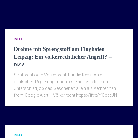
INFO
Drohne mit Sprengstoff am Flughafen
Leipzig: Ein völkerrechtlicher Angriff? –
NZZ
Strafrecht oder Völkerrecht. Für die Reaktion der
deutschen Regierung macht es einen erheblichen
Unterschied, ob das Geschehen allein als Verbrechen, …
from Google Alert – Völkerrecht https://ift.tt/YGbecJN
INFO