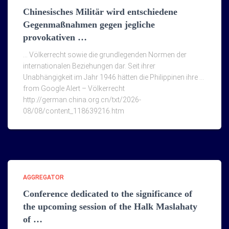
Chinesisches Militär wird entschiedene
Gegenmaßnahmen gegen jegliche
provokativen …
… Völkerrecht sowie die grundlegenden Normen der
internationalen Beziehungen dar. Seit ihrer
Unabhängigkeit im Jahr 1946 hätten die Philippinen ihre …
from Google Alert – Völkerrecht
http://german.china.org.cn/txt/2026-
08/08/content_118639216.htm
AGGREGATOR
Conference dedicated to the significance of
the upcoming session of the Halk Maslahaty
of …