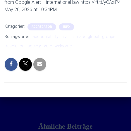
from Google Alert – international law https://ift.tt/yCAxiP4
May 20, 2026 at 10:34PM
Kategorien:
AGGREGATOR
INFO
Schlagwörter:
accountability
civil
climate
global
groups
resolution
society
vote
welcome
Ähnliche Beiträge