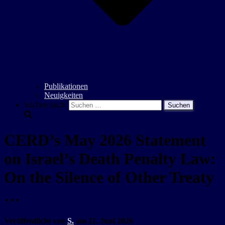
Publikationen
Neuigkeiten
Suchen nach:
CERD’s May 2026 Statement
on Israel’s Death Penalty Law:
On the Silence of Other Treaty
…
Veröffentlicht von
S.
am
11. Juni 2026