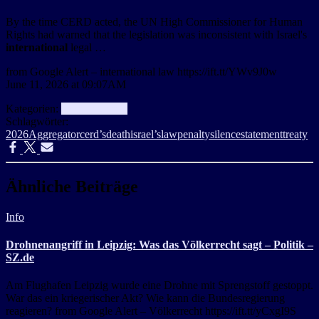
By the time CERD acted, the UN High Commissioner for Human
Rights had warned that the legislation was inconsistent with Israel's
international
legal …
from Google Alert – international law https://ift.tt/YWv9J0w
June 11, 2026 at 09:07AM
Kategorien:
aggregator
Info
Schlagwörter:
2026
Aggregator
cerd’s
death
israel’s
law
penalty
silence
statement
treaty
Ähnliche Beiträge
Info
Drohnenangriff in Leipzig: Was das Völkerrecht sagt – Politik –
SZ.de
Am Flughafen Leipzig wurde eine Drohne mit Sprengstoff gestoppt.
War das ein kriegerischer Akt? Wie kann die Bundesregierung
reagieren? from Google Alert – Völkerrecht https://ift.tt/yCxgI9S