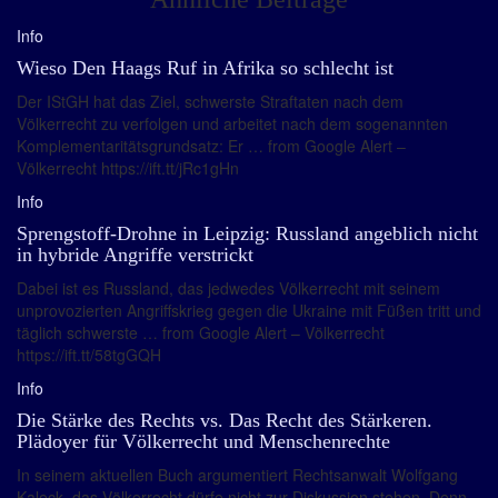
Info
Wieso Den Haags Ruf in Afrika so schlecht ist
Der IStGH hat das Ziel, schwerste Straftaten nach dem
Völkerrecht zu verfolgen und arbeitet nach dem sogenannten
Komplementaritätsgrundsatz: Er … from Google Alert –
Völkerrecht https://ift.tt/jRc1gHn
Info
Sprengstoff-Drohne in Leipzig: Russland angeblich nicht
in hybride Angriffe verstrickt
Dabei ist es Russland, das jedwedes Völkerrecht mit seinem
unprovozierten Angriffskrieg gegen die Ukraine mit Füßen tritt und
täglich schwerste … from Google Alert – Völkerrecht
https://ift.tt/58tgGQH
Info
Die Stärke des Rechts vs. Das Recht des Stärkeren.
Plädoyer für Völkerrecht und Menschenrechte
In seinem aktuellen Buch argumentiert Rechtsanwalt Wolfgang
Kaleck, das Völkerrecht dürfe nicht zur Diskussion stehen. Denn